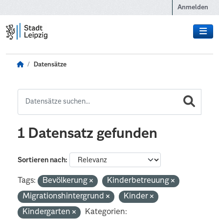
Zum Hauptinhalt wechseln
Anmelden
Datensätze
1 Datensatz gefunden
Sortieren nach
Tags:
Bevölkerung
Kinderbetreuung
Migrationshintergrund
Kinder
Kindergarten
Kategorien: