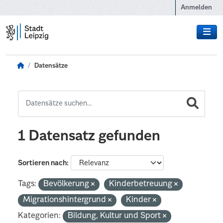
Zum Hauptinhalt wechseln
Anmelden
Datensätze
1 Datensatz gefunden
Sortieren nach
Tags:
Bevölkerung
Kinderbetreuung
Migrationshintergrund
Kinder
Kategorien:
Bildung, Kultur und Sport