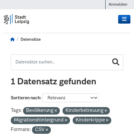
Zum Hauptinhalt wechseln
Anmelden
Datensätze
1 Datensatz gefunden
Sortieren nach
Tags:
Bevölkerung
Kinderbetreuung
Migrationshintergrund
Kinderkrippe
Formate:
CSV