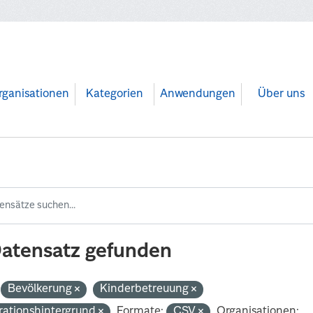
rganisationen
Kategorien
Anwendungen
Über uns
Datensatz gefunden
Bevölkerung
Kinderbetreuung
rationshintergrund
Formate:
CSV
Organisationen: