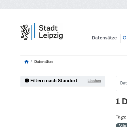
Zum Hauptinhalt wechseln
Datensätze
O
Datensätze
Filtern nach Standort
Löschen
1 
Tags:
Mig