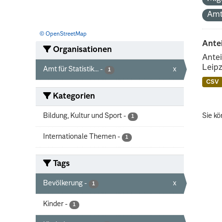
Amt
© OpenStreetMap
Ante
Organisationen
Antei
Leipz
Amt für Statistik...
-
x
1
CSV
Kategorien
Bildung, Kultur und Sport
-
Sie kö
1
Internationale Themen
-
1
Tags
Bevölkerung
-
x
1
Kinder
-
1