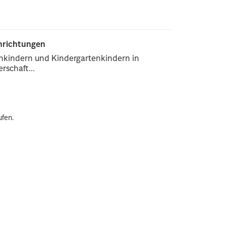
inrichtungen
enkindern und Kindergartenkindern in
rschaft...
ufen.