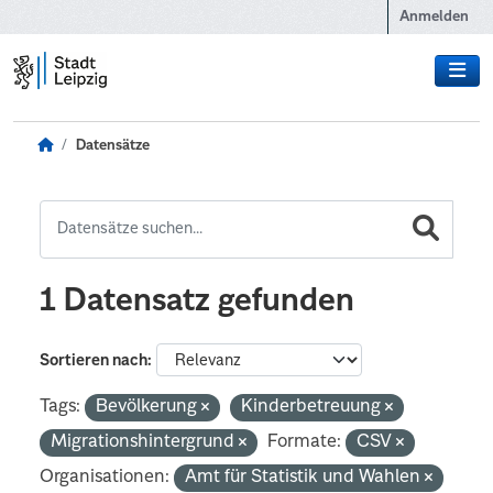
Zum Hauptinhalt wechseln
Anmelden
Datensätze
1 Datensatz gefunden
Sortieren nach
Tags:
Bevölkerung
Kinderbetreuung
Migrationshintergrund
Formate:
CSV
Organisationen:
Amt für Statistik und Wahlen