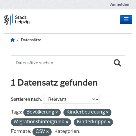
Zum Hauptinhalt wechseln
Anmelden
Datensätze
1 Datensatz gefunden
Sortieren nach
Tags:
Bevölkerung
Kinderbetreuung
Migrationshintergrund
Kinderkrippe
Formate:
CSV
Kategorien: