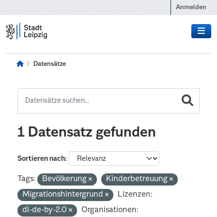
Zum Hauptinhalt wechseln
Anmelden
Datensätze
1 Datensatz gefunden
Sortieren nach
Tags:
Bevölkerung
Kinderbetreuung
Migrationshintergrund
Lizenzen:
dl-de-by-2.0
Organisationen: