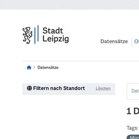
Zum Hauptinhalt wechseln
Datensätze
O
Datensätze
Filtern nach Standort
Löschen
1 
Tags:
Mig