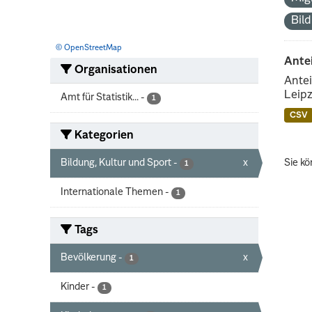
Bil
© OpenStreetMap
Ante
Organisationen
Antei
Leipz
Amt für Statistik...
-
1
CSV
Kategorien
Bildung, Kultur und Sport
-
x
Sie kö
1
Internationale Themen
-
1
Tags
Bevölkerung
-
x
1
Kinder
-
1