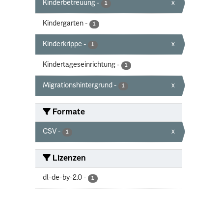
Kinderbetreuung
-
x
1
Kindergarten
-
1
Kinderkrippe
-
x
1
Kindertageseinrichtung
-
1
Migrationshintergrund
-
x
1
Formate
CSV
-
x
1
Lizenzen
dl-de-by-2.0
-
1