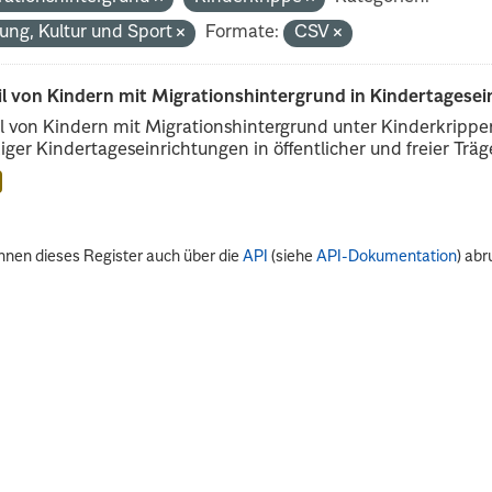
dung, Kultur und Sport
Formate:
CSV
il von Kindern mit Migrationshintergrund in Kindertagese
l von Kindern mit Migrationshintergrund unter Kinderkripp
iger Kindertageseinrichtungen in öffentlicher und freier Träge
nnen dieses Register auch über die
API
(siehe
API-Dokumentation
) abr