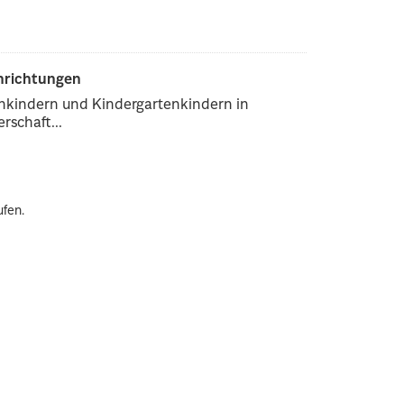
inrichtungen
enkindern und Kindergartenkindern in
rschaft...
ufen.