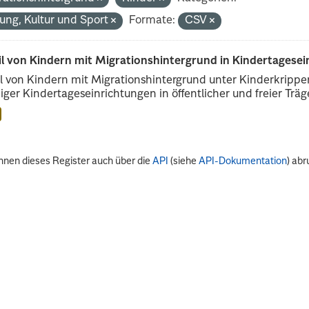
dung, Kultur und Sport
Formate:
CSV
il von Kindern mit Migrationshintergrund in Kindertagese
l von Kindern mit Migrationshintergrund unter Kinderkripp
iger Kindertageseinrichtungen in öffentlicher und freier Träge
nnen dieses Register auch über die
API
(siehe
API-Dokumentation
) abr