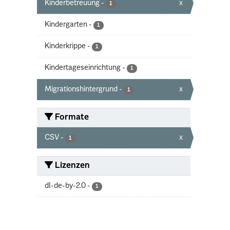
Kinderbetreuung
-
x
1
Kindergarten
-
1
Kinderkrippe
-
1
Kindertageseinrichtung
-
1
Migrationshintergrund
-
x
1
Formate
CSV
-
x
1
Lizenzen
dl-de-by-2.0
-
1