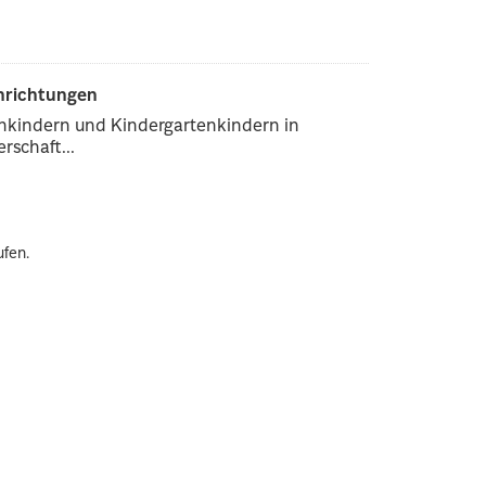
inrichtungen
enkindern und Kindergartenkindern in
rschaft...
ufen.