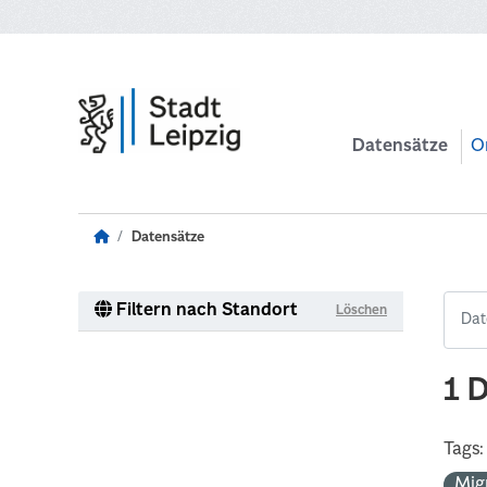
Zum Hauptinhalt wechseln
Datensätze
O
Datensätze
Filtern nach Standort
Löschen
1 
Tags:
Mig