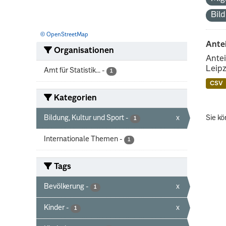
Bil
© OpenStreetMap
Ante
Organisationen
Antei
Leipz
Amt für Statistik...
-
1
CSV
Kategorien
Bildung, Kultur und Sport
-
x
Sie kö
1
Internationale Themen
-
1
Tags
Bevölkerung
-
x
1
Kinder
-
x
1