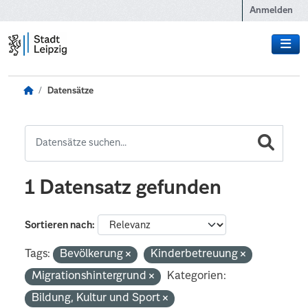
Zum Hauptinhalt wechseln
Anmelden
Datensätze
1 Datensatz gefunden
Sortieren nach
Tags:
Bevölkerung
Kinderbetreuung
Migrationshintergrund
Kategorien:
Bildung, Kultur und Sport