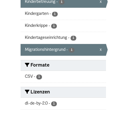
Kinderbetreuung
-
x
1
Kindergarten
-
1
Kinderkrippe
-
1
Kindertageseinrichtung
-
1
Migrationshintergrund
-
x
1
Formate
CSV
-
1
Lizenzen
dl-de-by-2.0
-
1