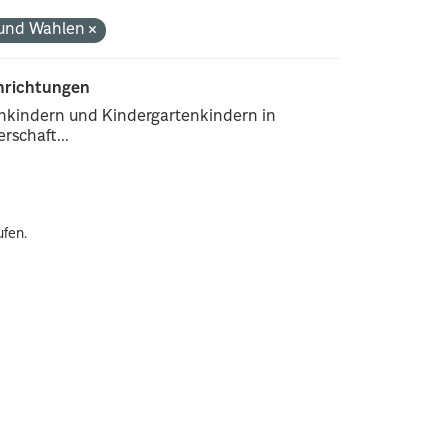
k und Wahlen
inrichtungen
enkindern und Kindergartenkindern in
rschaft...
ufen.