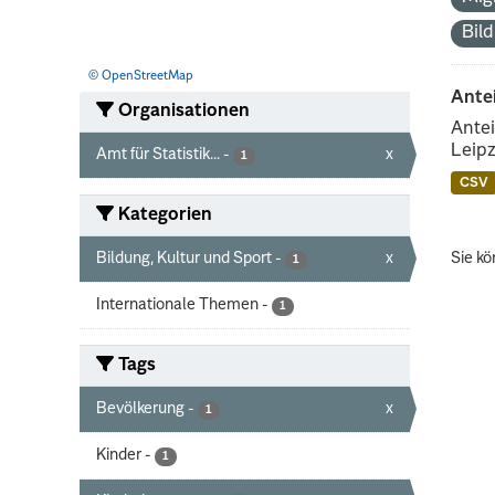
Bil
© OpenStreetMap
Ante
Organisationen
Antei
Leipz
Amt für Statistik...
-
x
1
CSV
Kategorien
Bildung, Kultur und Sport
-
x
Sie kö
1
Internationale Themen
-
1
Tags
Bevölkerung
-
x
1
Kinder
-
1