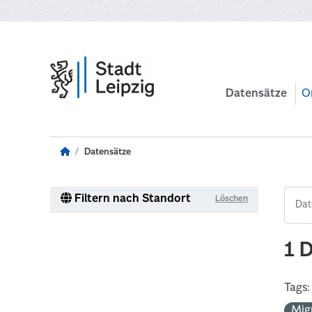
Zum Hauptinhalt wechseln
Datensätze
O
Datensätze
Filtern nach Standort
Löschen
1 
Tags:
Mig