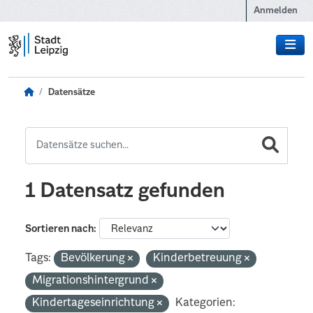
Zum Hauptinhalt wechseln
Anmelden
Datensätze
1 Datensatz gefunden
Sortieren nach
Tags:
Bevölkerung
Kinderbetreuung
Migrationshintergrund
Kindertageseinrichtung
Kategorien: