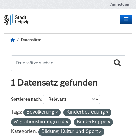
Zum Hauptinhalt wechseln
Anmelden
Datensätze
1 Datensatz gefunden
Sortieren nach
Tags:
Bevölkerung
Kinderbetreuung
Migrationshintergrund
Kinderkrippe
Kategorien:
Bildung, Kultur und Sport