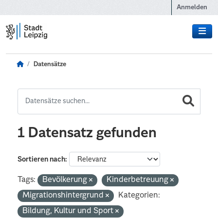
Zum Hauptinhalt wechseln
Anmelden
Datensätze
1 Datensatz gefunden
Sortieren nach
Tags:
Bevölkerung
Kinderbetreuung
Migrationshintergrund
Kategorien:
Bildung, Kultur und Sport