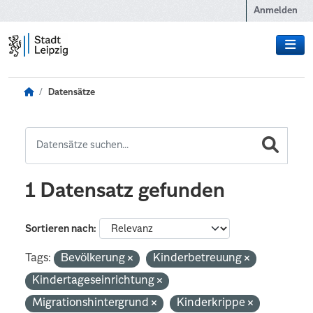
Zum Hauptinhalt wechseln
Anmelden
Datensätze
1 Datensatz gefunden
Sortieren nach
Tags:
Bevölkerung
Kinderbetreuung
Kindertageseinrichtung
Migrationshintergrund
Kinderkrippe