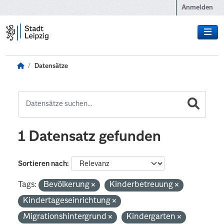
Zum Hauptinhalt wechseln
Anmelden
Datensätze
1 Datensatz gefunden
Sortieren nach
Tags:
Bevölkerung
Kinderbetreuung
Kindertageseinrichtung
Migrationshintergrund
Kindergarten