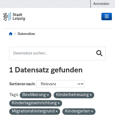
Zum Hauptinhalt wechseln
Anmelden
Datensätze
1 Datensatz gefunden
Sortieren nach
Tags:
Bevölkerung
Kinderbetreuung
Kindertageseinrichtung
Migrationshintergrund
Kindergarten