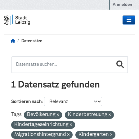
Zum Hauptinhalt wechseln
Anmelden
Datensätze
1 Datensatz gefunden
Sortieren nach
Tags:
Bevölkerung
Kinderbetreuung
Kindertageseinrichtung
Migrationshintergrund
Kindergarten