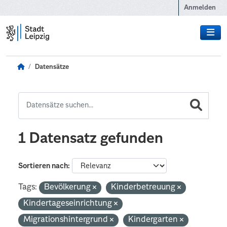
Zum Hauptinhalt wechseln
Anmelden
Datensätze
1 Datensatz gefunden
Sortieren nach
Tags:
Bevölkerung
Kinderbetreuung
Kindertageseinrichtung
Migrationshintergrund
Kindergarten