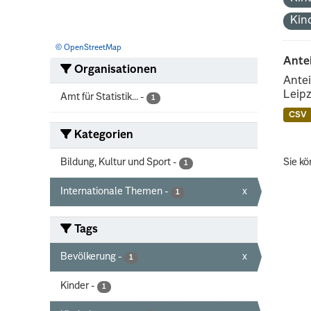
Kin
© OpenStreetMap
Ante
Organisationen
Antei
Leipz
Amt für Statistik...
-
1
CSV
Kategorien
Bildung, Kultur und Sport
-
Sie kö
1
Internationale Themen
-
x
1
Tags
Bevölkerung
-
x
1
Kinder
-
1