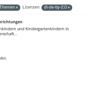
e Themen
Lizenzen:
dl-de-by-2.0
inrichtungen
enkindern und Kindergartenkindern in
rschaft...
ufen.