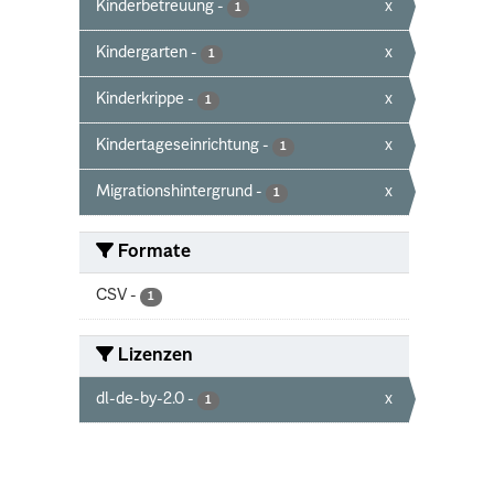
Kinderbetreuung
-
x
1
Kindergarten
-
x
1
Kinderkrippe
-
x
1
Kindertageseinrichtung
-
x
1
Migrationshintergrund
-
x
1
Formate
CSV
-
1
Lizenzen
dl-de-by-2.0
-
x
1