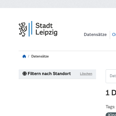
Zum Hauptinhalt wechseln
Datensätze
O
Datensätze
Filtern nach Standort
Löschen
1 
Tags:
Kin