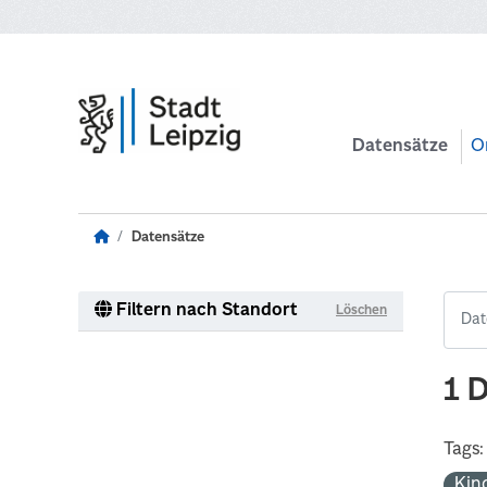
Zum Hauptinhalt wechseln
Datensätze
O
Datensätze
Filtern nach Standort
Löschen
1 
Tags:
Kin