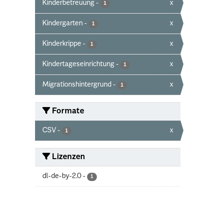
Kinderbetreuung
-
x
1
Kindergarten
-
x
1
Kinderkrippe
-
x
1
Kindertageseinrichtung
-
x
1
Migrationshintergrund
-
x
1
Formate
CSV
-
x
1
Lizenzen
dl-de-by-2.0
-
1