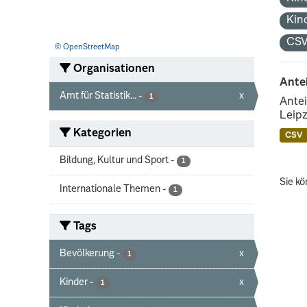
Kin
CS
© OpenStreetMap
Organisationen
Ante
Amt für Statistik...
-
x
1
Antei
Leipz
Kategorien
CSV
Bildung, Kultur und Sport
-
1
Sie kö
Internationale Themen
-
1
Tags
Bevölkerung
-
x
1
Kinder
-
x
1