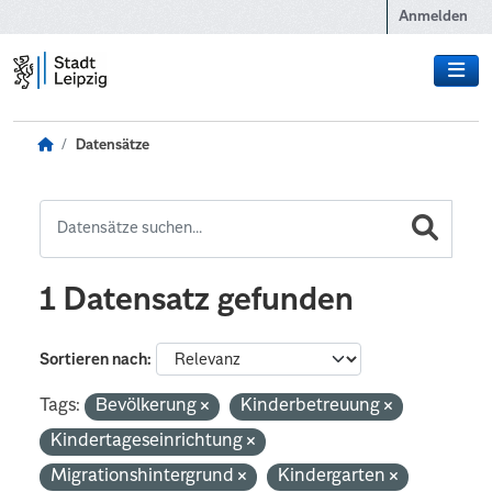
Zum Hauptinhalt wechseln
Anmelden
Datensätze
1 Datensatz gefunden
Sortieren nach
Tags:
Bevölkerung
Kinderbetreuung
Kindertageseinrichtung
Migrationshintergrund
Kindergarten