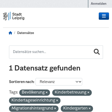
Zum Hauptinhalt wechseln
Anmelden
Datensätze
1 Datensatz gefunden
Sortieren nach
Tags:
Bevölkerung
Kinderbetreuung
Kindertageseinrichtung
Migrationshintergrund
Kindergarten