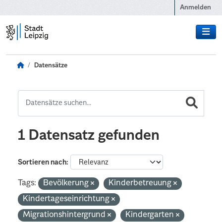
Zum Hauptinhalt wechseln
Anmelden
Datensätze
1 Datensatz gefunden
Sortieren nach
Tags:
Bevölkerung
Kinderbetreuung
Kindertageseinrichtung
Migrationshintergrund
Kindergarten