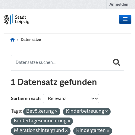
Zum Hauptinhalt wechseln
Anmelden
Datensätze
1 Datensatz gefunden
Sortieren nach
Tags:
Bevölkerung
Kinderbetreuung
Kindertageseinrichtung
Migrationshintergrund
Kindergarten