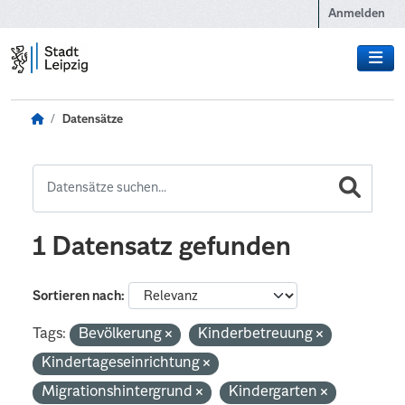
Zum Hauptinhalt wechseln
Anmelden
Datensätze
1 Datensatz gefunden
Sortieren nach
Tags:
Bevölkerung
Kinderbetreuung
Kindertageseinrichtung
Migrationshintergrund
Kindergarten