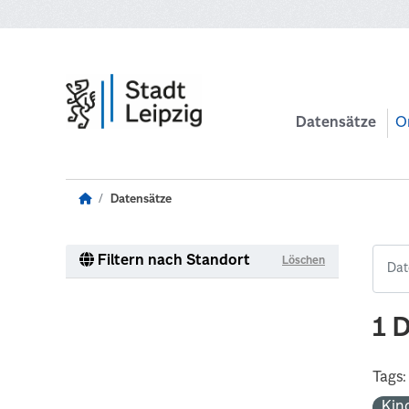
Zum Hauptinhalt wechseln
Datensätze
O
Datensätze
Filtern nach Standort
Löschen
1 
Tags:
Kin