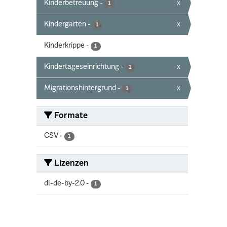
Kinderbetreuung
-
x
1
Kindergarten
-
x
1
Kinderkrippe
-
1
Kindertageseinrichtung
-
x
1
Migrationshintergrund
-
x
1
Formate
CSV
-
1
Lizenzen
dl-de-by-2.0
-
1