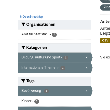
Kin
© OpenStreetMap
Ante
Organisationen
Antei
Leipz
Amt für Statistik...
-
1
CSV
Kategorien
Bildung, Kultur und Sport
-
x
Sie kö
1
Internationale Themen
-
x
1
Tags
Bevölkerung
-
x
1
Kinder
-
1