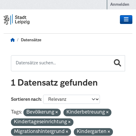
Zum Hauptinhalt wechseln
Anmelden
Datensätze
1 Datensatz gefunden
Sortieren nach
Tags:
Bevölkerung
Kinderbetreuung
Kindertageseinrichtung
Migrationshintergrund
Kindergarten