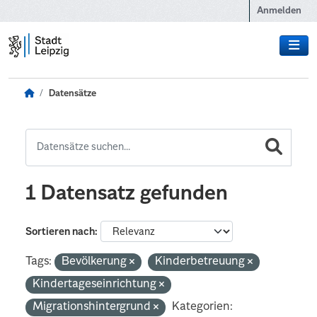
Zum Hauptinhalt wechseln
Anmelden
Datensätze
1 Datensatz gefunden
Sortieren nach
Tags:
Bevölkerung
Kinderbetreuung
Kindertageseinrichtung
Migrationshintergrund
Kategorien: