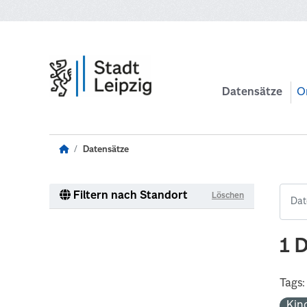
Zum Hauptinhalt wechseln
Datensätze
O
Datensätze
Filtern nach Standort
Löschen
1 
Tags:
Kin