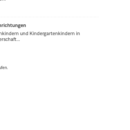
inrichtungen
enkindern und Kindergartenkindern in
rschaft...
ufen.