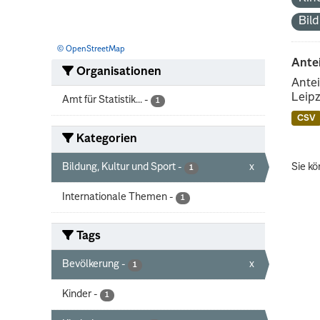
Bil
© OpenStreetMap
Ante
Organisationen
Antei
Leipz
Amt für Statistik...
-
1
CSV
Kategorien
Bildung, Kultur und Sport
-
x
Sie kö
1
Internationale Themen
-
1
Tags
Bevölkerung
-
x
1
Kinder
-
1