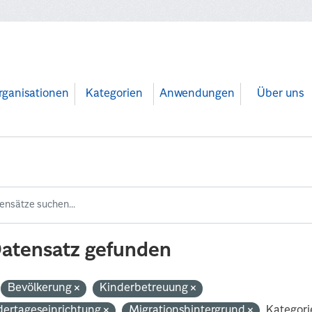
rganisationen
Kategorien
Anwendungen
Über uns
Datensatz gefunden
Bevölkerung
Kinderbetreuung
dertageseinrichtung
Migrationshintergrund
Kategori