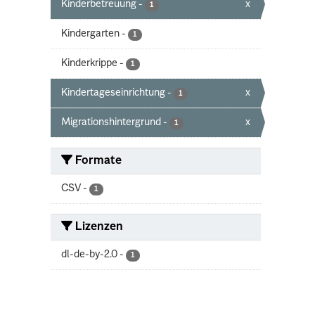
Kinderbetreuung
-
x
1
Kindergarten
-
1
Kinderkrippe
-
1
Kindertageseinrichtung
-
x
1
Migrationshintergrund
-
x
1
Formate
CSV
-
1
Lizenzen
dl-de-by-2.0
-
1