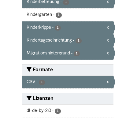
Kinderbetreuung
-
x
1
Kindergarten
-
1
Kinderkrippe
-
x
1
Kindertageseinrichtung
-
x
1
Migrationshintergrund
-
x
1
Formate
CSV
-
x
1
Lizenzen
dl-de-by-2.0
-
1