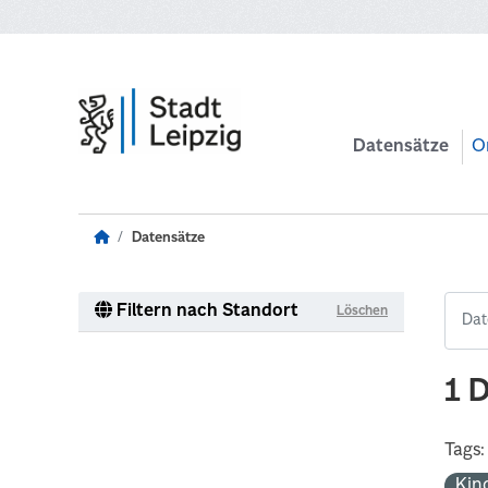
Zum Hauptinhalt wechseln
Datensätze
O
Datensätze
Filtern nach Standort
Löschen
1 
Tags:
Kin