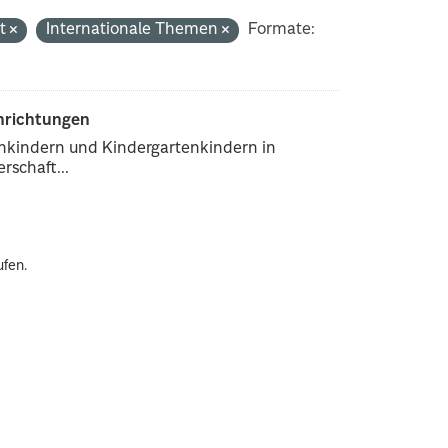
rt
Internationale Themen
Formate:
inrichtungen
enkindern und Kindergartenkindern in
rschaft...
ufen.