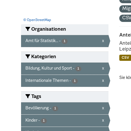
Mig
CS
© OpenStreetMap
Organisationen
Ante
Amt für Statistik...
-
x
1
Antei
Leipz
Kategorien
CSV
Bildung, Kultur und Sport
-
x
1
Sie kö
Internationale Themen
-
x
1
Tags
Bevölkerung
-
x
1
Kinder
-
x
1