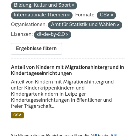
Bildung, Kultur und Sport
Internationale Themen
Formate:
CSV
Organisationen:
Amt für Statistik und Wahlen
Lizenzen:
dl-de-by-2.0
Ergebnisse filtern
Anteil von Kindern mit Migrationshintergrund in
Kindertageseinrichtungen
Anteil von Kindern mit Migrationshintergrund
unter Kinderkrippenkindern und
Kindergartenkindern in Leipziger
Kindertageseinrichtungen in öffentlicher und
freier Trägerschaft...
CSV
Sie können dieses Register auch über die
API
(siehe
API-