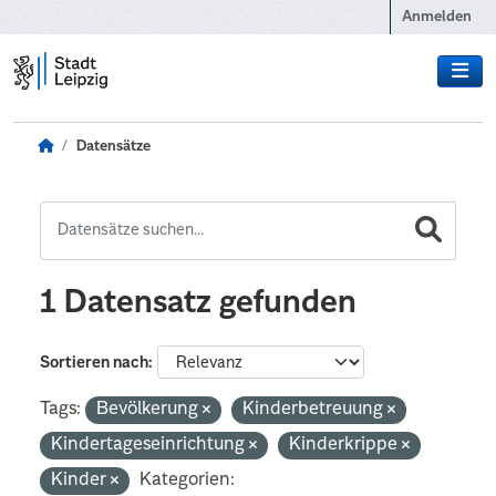
Zum Hauptinhalt wechseln
Anmelden
Datensätze
1 Datensatz gefunden
Sortieren nach
Tags:
Bevölkerung
Kinderbetreuung
Kindertageseinrichtung
Kinderkrippe
Kinder
Kategorien: