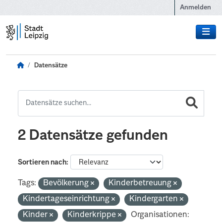
Zum Hauptinhalt wechseln
Anmelden
Datensätze
2 Datensätze gefunden
Sortieren nach
Tags:
Bevölkerung
Kinderbetreuung
Kindertageseinrichtung
Kindergarten
Kinder
Kinderkrippe
Organisationen: