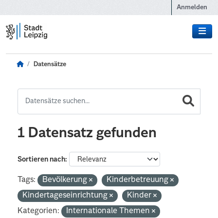
Zum Hauptinhalt wechseln
Anmelden
Datensätze
1 Datensatz gefunden
Sortieren nach
Tags:
Bevölkerung
Kinderbetreuung
Kindertageseinrichtung
Kinder
Kategorien:
Internationale Themen