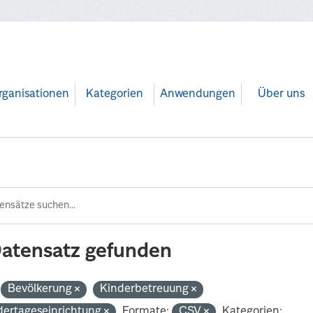
rganisationen
Kategorien
Anwendungen
Über uns
Datensatz gefunden
Bevölkerung
Kinderbetreuung
dertageseinrichtung
Formate:
CSV
Kategorien: