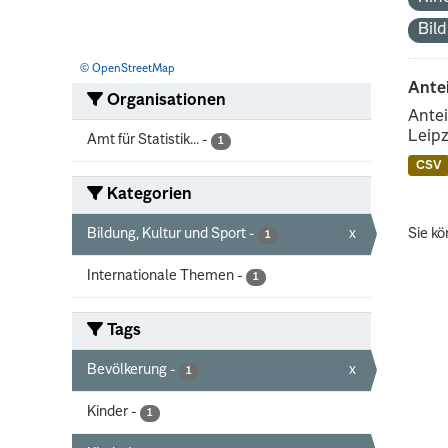
Bil
© OpenStreetMap
Ante
Organisationen
Antei
Leipz
Amt für Statistik...
-
1
CSV
Kategorien
Bildung, Kultur und Sport
-
x
Sie kö
1
Internationale Themen
-
1
Tags
Bevölkerung
-
x
1
Kinder
-
1