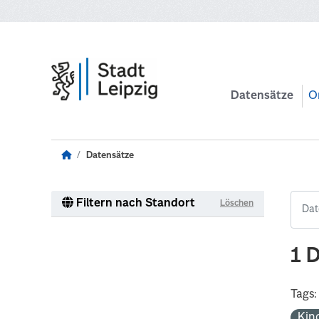
Zum Hauptinhalt wechseln
Datensätze
O
Datensätze
Filtern nach Standort
Löschen
1 
Tags:
Kin