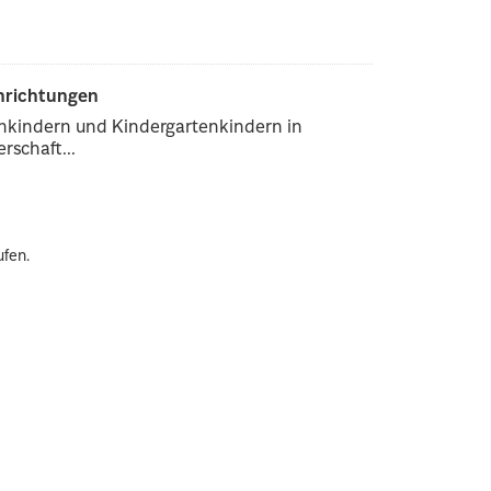
inrichtungen
enkindern und Kindergartenkindern in
rschaft...
ufen.