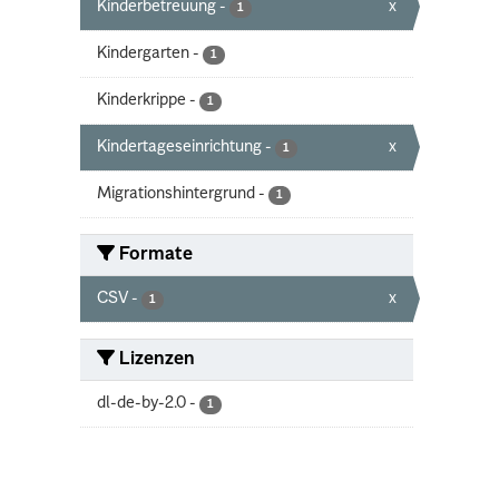
Kinderbetreuung
-
x
1
Kindergarten
-
1
Kinderkrippe
-
1
Kindertageseinrichtung
-
x
1
Migrationshintergrund
-
1
Formate
CSV
-
x
1
Lizenzen
dl-de-by-2.0
-
1