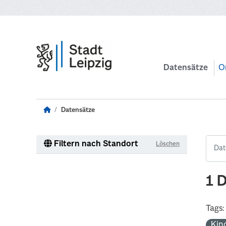
Zum Hauptinhalt wechseln
Datensätze
O
Datensätze
Filtern nach Standort
Löschen
1 
Tags:
Kin