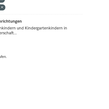
n
inrichtungen
enkindern und Kindergartenkindern in
rschaft...
ufen.