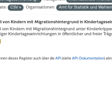
ate:
CSV
Organisationen:
Amt für Statistik und Wahle
il von Kindern mit Migrationshintergrund in Kindertagese
l von Kindern mit Migrationshintergrund unter Kinderkripp
iger Kindertageseinrichtungen in öffentlicher und freier Träge
nnen dieses Register auch über die
API
(siehe
API-Dokumentation
) abr