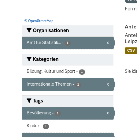
Form
© OpenStreetMap
Ante
Organisationen
Antei
Leipz
Amt für Statistik...
-
x
1
CSV
Kategorien
Bildung, Kultur und Sport
-
Sie kö
1
Internationale Themen
-
x
1
Tags
Bevölkerung
-
x
1
Kinder
-
1