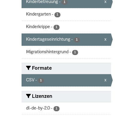
Kinderbetreuung
-
x
1
Kindergarten
-
1
Kinderkrippe
-
1
Kindertageseinrichtung
-
x
1
Migrationshintergrund
-
1
Formate
CSV
-
x
1
Lizenzen
dl-de-by-2.0
-
1