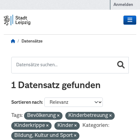
Zum Hauptinhalt wechseln
Anmelden
Datensätze
1 Datensatz gefunden
Sortieren nach
Tags:
Bevölkerung
Kinderbetreuung
Kinderkrippe
Kinder
Kategorien:
Bildung, Kultur und Sport