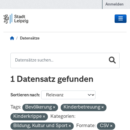
Zum Hauptinhalt wechseln
Anmelden
Datensätze
1 Datensatz gefunden
Sortieren nach
Tags:
Bevölkerung
Kinderbetreuung
Kinderkrippe
Kategorien:
Bildung, Kultur und Sport
Formate:
CSV