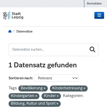
Zum Hauptinhalt wechseln
Anmelden
Datensätze
1 Datensatz gefunden
Sortieren nach
Tags:
Bevölkerung
Kinderbetreuung
Kindergarten
Kinder
Kategorien:
Bildung, Kultur und Sport