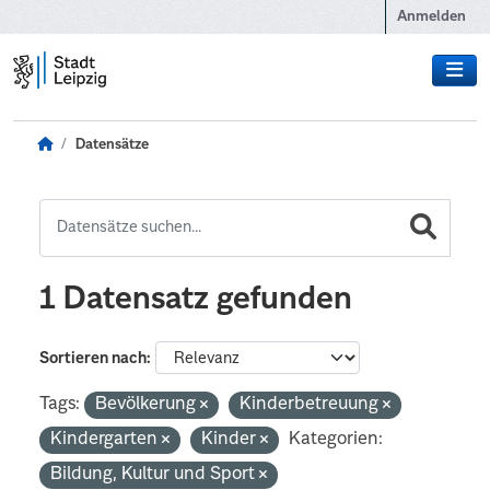
Zum Hauptinhalt wechseln
Anmelden
Datensätze
1 Datensatz gefunden
Sortieren nach
Tags:
Bevölkerung
Kinderbetreuung
Kindergarten
Kinder
Kategorien:
Bildung, Kultur und Sport