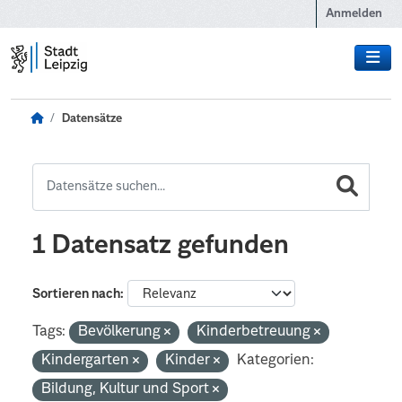
Zum Hauptinhalt wechseln
Anmelden
Datensätze
1 Datensatz gefunden
Sortieren nach
Tags:
Bevölkerung
Kinderbetreuung
Kindergarten
Kinder
Kategorien:
Bildung, Kultur und Sport