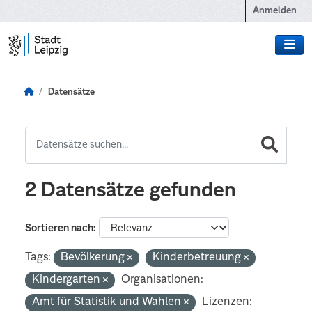
Zum Hauptinhalt wechseln
Anmelden
Datensätze
2 Datensätze gefunden
Sortieren nach
Tags:
Bevölkerung
Kinderbetreuung
Kindergarten
Organisationen:
Amt für Statistik und Wahlen
Lizenzen: