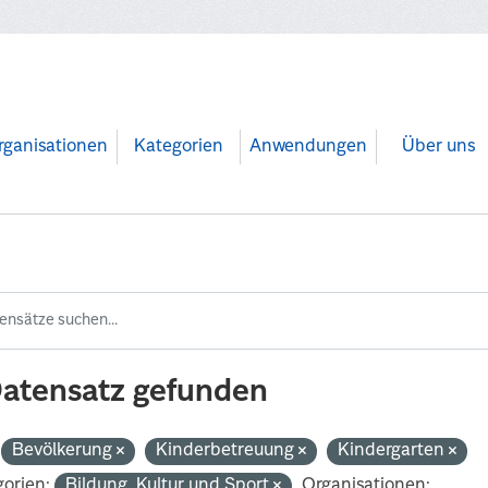
rganisationen
Kategorien
Anwendungen
Über uns
Datensatz gefunden
Bevölkerung
Kinderbetreuung
Kindergarten
orien:
Bildung, Kultur und Sport
Organisationen: