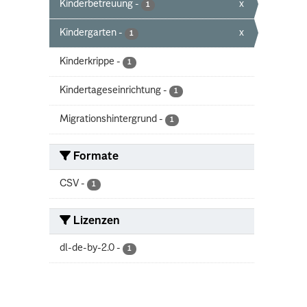
Kinderbetreuung
-
x
1
Kindergarten
-
x
1
Kinderkrippe
-
1
Kindertageseinrichtung
-
1
Migrationshintergrund
-
1
Formate
CSV
-
1
Lizenzen
dl-de-by-2.0
-
1