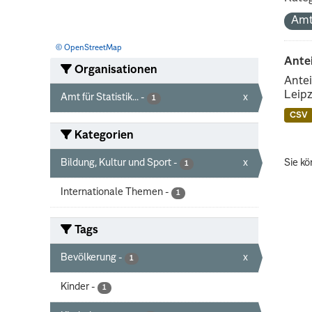
Amt
© OpenStreetMap
Ante
Organisationen
Antei
Leipz
Amt für Statistik...
-
x
1
CSV
Kategorien
Bildung, Kultur und Sport
-
x
Sie kö
1
Internationale Themen
-
1
Tags
Bevölkerung
-
x
1
Kinder
-
1