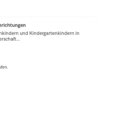
inrichtungen
enkindern und Kindergartenkindern in
rschaft...
ufen.