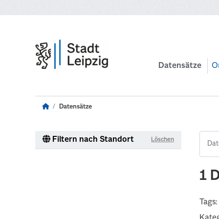
Zum Hauptinhalt wechseln
Datensätze
O
Datensätze
Filtern nach Standort
Löschen
1 
Tags:
Kateg