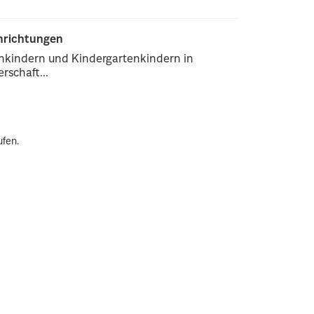
inrichtungen
enkindern und Kindergartenkindern in
rschaft...
ufen.