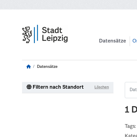
Zum Hauptinhalt wechseln
Datensätze
O
Datensätze
Filtern nach Standort
Löschen
1 
Tags:
Kateg