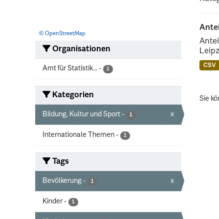
Ante
© OpenStreetMap
Antei
Organisationen
Leipz
CSV
Amt für Statistik...
-
1
Kategorien
Sie kö
Bildung, Kultur und Sport
-
x
1
Internationale Themen
-
1
Tags
Bevölkerung
-
x
1
Kinder
-
1