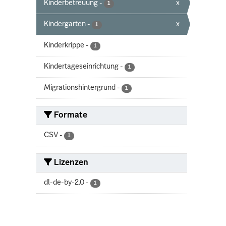
Kinderbetreuung
-
x
1
Kindergarten
-
x
1
Kinderkrippe
-
1
Kindertageseinrichtung
-
1
Migrationshintergrund
-
1
Formate
CSV
-
1
Lizenzen
dl-de-by-2.0
-
1