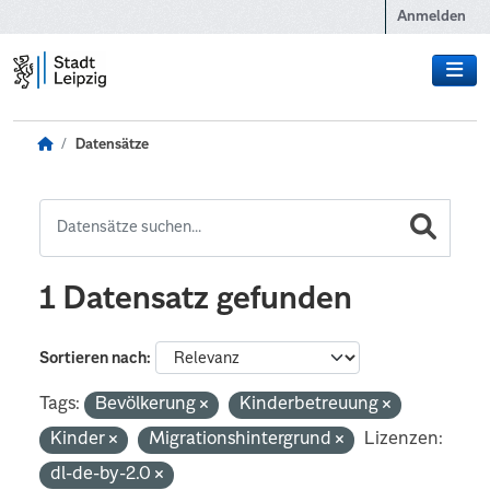
Zum Hauptinhalt wechseln
Anmelden
Datensätze
1 Datensatz gefunden
Sortieren nach
Tags:
Bevölkerung
Kinderbetreuung
Kinder
Migrationshintergrund
Lizenzen:
dl-de-by-2.0