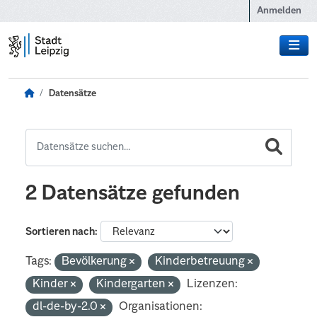
Zum Hauptinhalt wechseln
Anmelden
Datensätze
2 Datensätze gefunden
Sortieren nach
Tags:
Bevölkerung
Kinderbetreuung
Kinder
Kindergarten
Lizenzen:
dl-de-by-2.0
Organisationen: