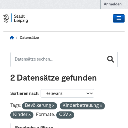
Zum Hauptinhalt wechseln
Anmelden
Datensätze
2 Datensätze gefunden
Sortieren nach
Tags:
Bevölkerung
Kinderbetreuung
Kinder
Formate:
CSV