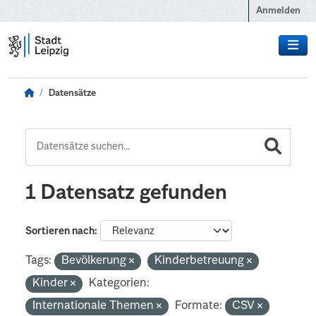
Zum Hauptinhalt wechseln
Anmelden
Datensätze
1 Datensatz gefunden
Sortieren nach
Tags:
Bevölkerung
Kinderbetreuung
Kinder
Kategorien:
Internationale Themen
Formate:
CSV