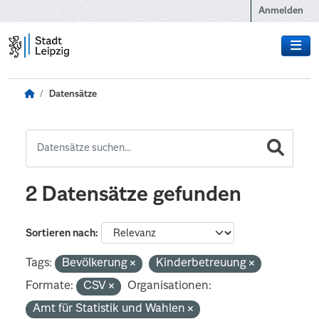
Zum Hauptinhalt wechseln
Anmelden
Datensätze
2 Datensätze gefunden
Sortieren nach
Tags:
Bevölkerung
Kinderbetreuung
Formate:
CSV
Organisationen:
Amt für Statistik und Wahlen