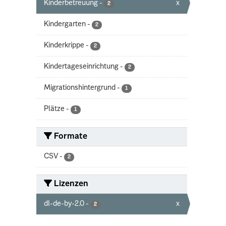
Kinderbetreuung
-
x
2
Kindergarten
-
2
Kinderkrippe
-
2
Kindertageseinrichtung
-
2
Migrationshintergrund
-
1
Plätze
-
1
Formate
CSV
-
2
Lizenzen
dl-de-by-2.0
-
x
2