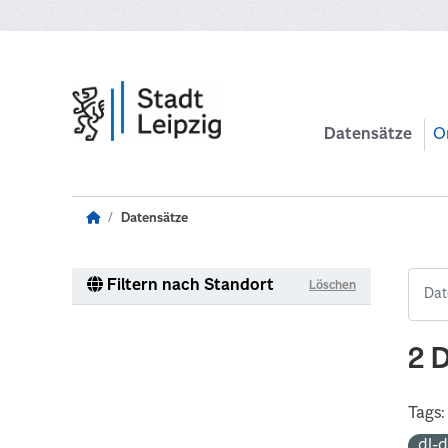
Zum Hauptinhalt wechseln
Datensätze
O
Datensätze
Filtern nach Standort
Löschen
2 
Tags:
dl-