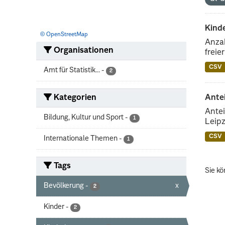
Kind
© OpenStreetMap
Anzah
Organisationen
freie
CSV
Amt für Statistik...
-
2
Kategorien
Ante
Antei
Bildung, Kultur und Sport
-
1
Leipz
CSV
Internationale Themen
-
1
Tags
Sie kö
Bevölkerung
-
x
2
Kinder
-
2